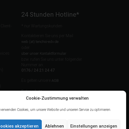
24 Stunden Hotline*
lient-
* nur Wartungskunden
Kontaktieren Sie uns per Mail
web (at) tenchio-edv.de
oder
vices
über unser Kontaktformular
bzw. rufen Sie uns unter folgender
Nummer an:
n)
0176 / 24 21 24 47
Es gelten unsere
AGB
d
Datenschutz
Cookie-Zustimmung verwalten
 verwenden Cookies, um unsere Website und unseren Service zu optimieren.
ookies akzeptieren
Ablehnen
Einstellungen anzeigen