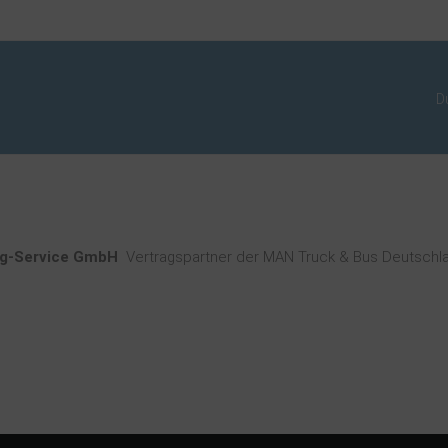
Du
ug-Service GmbH
Vertragspartner der MAN Truck & Bus Deutschla