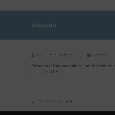
Bausetra
Maik
2. Dezember 2020
Portfolio
Potsdamer Baumaschinen- und Nutzfahrze
Palfinger GmbH
←
GADESA Bau GmbH