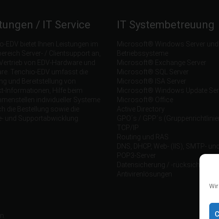
tungen / IT Service
IT Systembetreuung
o-EDV bietet Ihnen Leistungen im
Microsoft® Windows Server und C
ereich Server- / Clientsupport an,
Betriebssysteme
Vertrieb von EDV-Hardware und
Microsoft® Exchange Server
re. Tenchio-EDV umfasst die
Microsoft® SQL Server
ng und Bereitstellung von
Microsoft® ISA Server
t-Informationen, Hilfe beim
Microsoft® Windows Update Ser
enstellen individueller Systeme
Microsoft® Office
h die Bestellung sowie die
Active Directory
e- und Supportabwicklung.
GPO´s / GPP´s (Gruppenrichtlinie
TCP/IP
Routing und RAS
DNS, DHCP, Web- (IIS), SMTP- un
POP3-Server
Datensicherung / -rücksicherung
Antivirenlösungen
Wir
C
n.