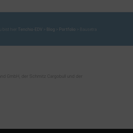
 bist hier:
Tenchio-EDV
>
Blog
>
Portfolio
>
Bausetra
nd GmbH, der Schmitz Cargobull und der