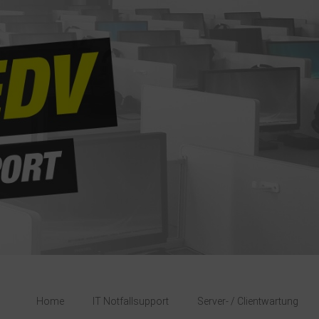
Home
IT Notfallsupport
Server- / Clientwartung