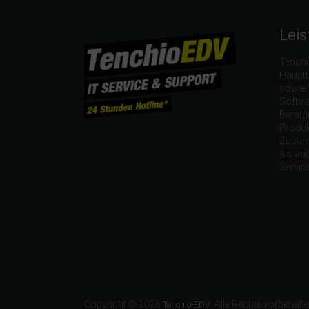
Leis
Tenchi
Hauptb
sowie 
Softwa
Beratu
Produk
Zusamm
als auc
Servic
Copyright © 2026
. Alle Rechte vorbehalte
Tenchio-EDV